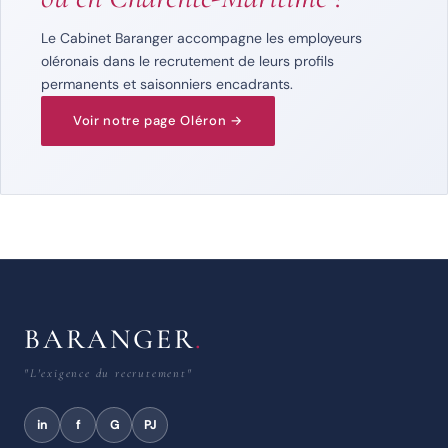
Le Cabinet Baranger accompagne les employeurs
oléronais dans le recrutement de leurs profils
permanents et saisonniers encadrants.
Voir notre page Oléron →
BARANGER
.
"L'exigence du recrutement"
in
f
G
PJ