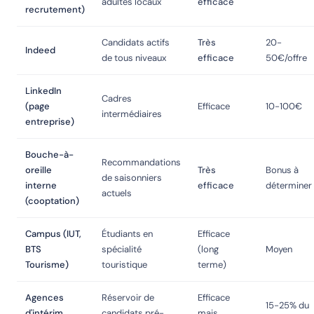
adultes locaux
efficace
recrutement)
Candidats actifs
Très
20-
Indeed
de tous niveaux
efficace
50€/offre
LinkedIn
Cadres
(page
Efficace
10-100€
intermédiaires
entreprise)
Bouche-à-
Recommandations
oreille
Très
Bonus à
de saisonniers
interne
efficace
déterminer
actuels
(cooptation)
Campus (IUT,
Étudiants en
Efficace
BTS
spécialité
(long
Moyen
Tourisme)
touristique
terme)
Agences
Réservoir de
Efficace
15-25% du
d'intérim
candidats pré-
mais