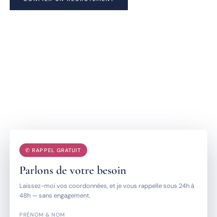
VOIR COMMENT ÇA MARCHE
Vous êtes cadre ou dirigeant en recherche d'opportunités ?
Déposez une candidature spontanée →
7
DÉPARTEMENTS EN
NOUVELLE-AQUITAINE
96
25
%
j
TAUX DE SUCCÈS À 12 MOIS
DÉLAI MOYEN DE PLACEMENT
✆ RAPPEL GRATUIT
Parlons de votre besoin
Laissez-moi vos coordonnées, et je vous rappelle sous 24h à
48h — sans engagement.
PRÉNOM & NOM