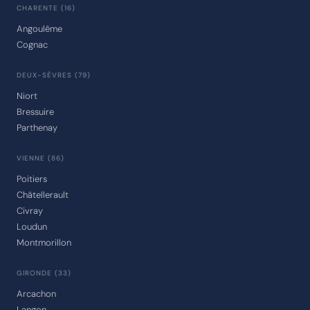
CHARENTE (16)
Angoulême
Cognac
DEUX-SÈVRES (79)
Niort
Bressuire
Parthenay
VIENNE (86)
Poitiers
Châtellerault
Civray
Loudun
Montmorillon
GIRONDE (33)
Arcachon
Langon