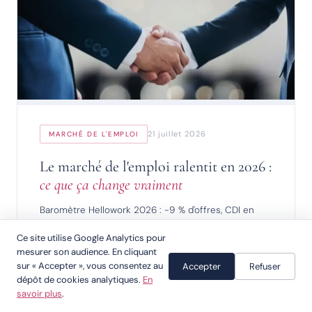
21 juillet 2026
MARCHÉ DE L'EMPLOI
Le marché de l'emploi ralentit en 2026 :
ce que ça change vraiment
Baromètre Hellowork 2026 : -9 % d'offres, CDI en
recul de 13 %. Décryptage du ralentissement national
Ce site utilise Google Analytics pour
et lecture locale pour Saintes, Rochefort et Royan.
mesurer son audience. En cliquant
sur « Accepter », vous consentez au
Accepter
Refuser
LIRE →
dépôt de cookies analytiques.
En
savoir plus
.