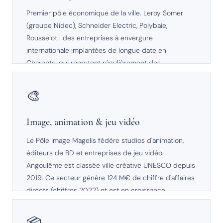
Premier pôle économique de la ville. Leroy Somer
(groupe Nidec), Schneider Electric, Polybaie,
Rousselot : des entreprises à envergure
internationale implantées de longue date en
Charente, qui recrutent régulièrement des
techniciens, ingénieurs et responsables de
production.
🎨
EMPLOIS STABLES
Image, animation & jeu vidéo
Le Pôle Image Magelis fédère studios d'animation,
éditeurs de BD et entreprises de jeu vidéo.
Angoulême est classée ville créative UNESCO depuis
2019. Ce secteur génère 124 M€ de chiffre d'affaires
directs (chiffres 2022) et est en croissance
constante.